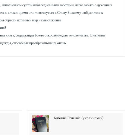
 наполненном суетой и повседневными заботами, легко забыть о духовных
енно в такое время стоит потянуться к Слову Божьему и обратиться к
бы обрести истинный мир и смысл жизни.
лию?
ьная книга, содержащая Божье откровение для человечества. Она полна
адежды, способных преобразить нашу жизнь.
)
Библия Огиенко (украинский)