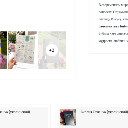
В современном мире,
вопросах. Однако им
Господу Иисусу, что
Зачем читать Биб
Библия - это уникал
мудрости, любви и н
+2
иенко (украинский)
Библия Огиенко (украинский