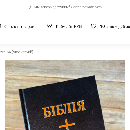
Мы теперь доступны! Добро пожаловать!
Список товаров
Веб-сайт PZB
10 заповедей л
гиенко (украинский)