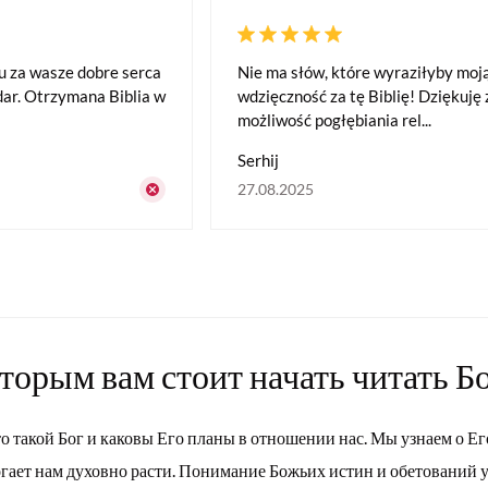
u za wasze dobre serca
Nie ma słów, które wyraziłyby moj
 dar. Otrzymana Biblia w
wdzięczność za tę Biblię! Dziękuję 
możliwość pogłębiania rel...
Serhij
27.08.2025
оторым вам стоит начать читать Б
то такой Бог и каковы Его планы в отношении нас. Мы узнаем о Ег
огает нам духовно расти. Понимание Божьих истин и обетований 