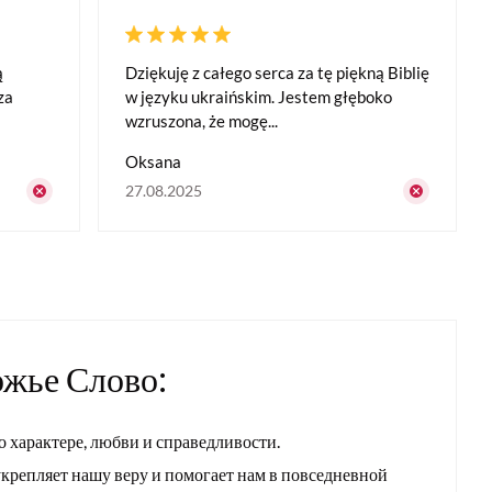
ą
Dziękuję z całego serca za tę piękną Biblię
za
w języku ukraińskim. Jestem głęboko
wzruszona, że mogę...
Oksana
27.08.2025
ожье Слово:
о характере, любви и справедливости.
укрепляет нашу веру и помогает нам в повседневной