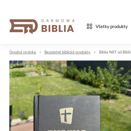
Všetky produkty
Úvodná stránka
Bezplatné biblické produkty
Biblia NRT od Bibli