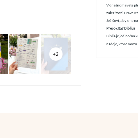
V dnešnom svete pl
záležitosti. Práve v
Ježišovi, aby sme na
Prečo čítať Bibliu?
Biblia je jedinečná 
nádeje, ktoré môžu 
+2