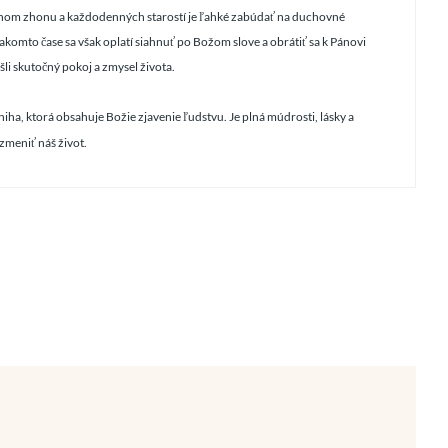
nom zhonu a každodenných starostí je ľahké zabúdať na duchovné
 takomto čase sa však oplatí siahnuť po Božom slove a obrátiť sa k Pánovi
šli skutočný pokoj a zmysel života.
kniha, ktorá obsahuje Božie zjavenie ľudstvu. Je plná múdrosti, lásky a
zmeniť náš život.