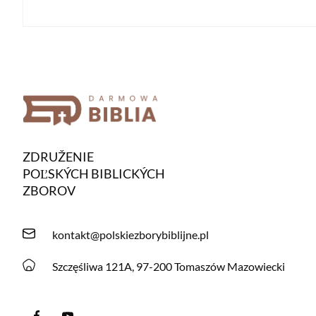
ZDRUŽENIE
POĽSKÝCH BIBLICKÝCH
ZBOROV
kontakt@polskiezborybiblijne.pl
Szczęśliwa 121A, 97-200 Tomaszów Mazowiecki