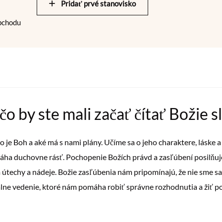
Pridať prvé stanovisko
obchodu
o by ste mali začať čítať Božie s
o je Boh a aké má s nami plány. Učíme sa o jeho charaktere, láske a
máha duchovne rásť. Pochopenie Božích právd a zasľúbení posilňu
m útechy a nádeje. Božie zasľúbenia nám pripomínajú, že nie sme sa
lne vedenie, ktoré nám pomáha robiť správne rozhodnutia a žiť p