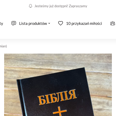
Jesteśmy już dostępni! Zapraszamy
ty
Lista produktów
10 przykazań miłości
nian)