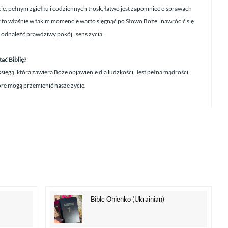
ie, pełnym zgiełku i codziennych trosk, łatwo jest zapomnieć o sprawach
to właśnie w takim momencie warto sięgnąć po Słowo Boże i nawrócić się
 odnaleźć prawdziwy pokój i sens życia.
ać Biblię?
 księgą, która zawiera Boże objawienie dla ludzkości. Jest pełna mądrości,
tóre mogą przemienić nasze życie.
Bible Ohienko (Ukrainian)