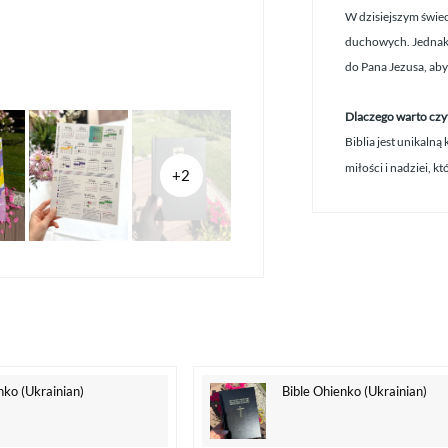
W dzisiejszym świec
duchowych. Jednak 
do Pana Jezusa, aby
Dlaczego warto czyt
Biblia jest unikalną
miłości i nadziei, k
+2
nko (Ukrainian)
Bible Ohienko (Ukrainian)