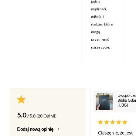
pełna
mądrości,
miłości i
nadziei, które
mogą
przemienić
nasze życie.
Uwspółcze
Biblia Gda
(UBG)
5.0
/ 5.0 (20 Opinii)
Dodaj nową opinię
Cieszę się, że jest