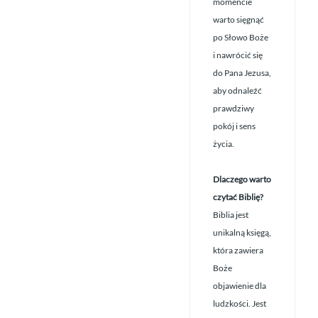
momencie
warto sięgnąć
po Słowo Boże
i nawrócić się
do Pana Jezusa,
aby odnaleźć
prawdziwy
pokój i sens
życia.
Dlaczego warto
czytać Biblię?
Biblia jest
unikalną księgą,
która zawiera
Boże
objawienie dla
ludzkości. Jest